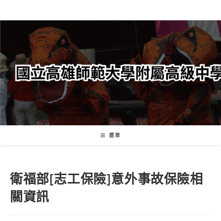
跳
轉
至
主
要
內
容
選單
衛福部[志工保險]意外事故保險相
關資訊