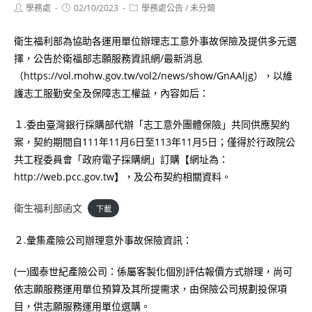
Post
Post
Post
學務處
02/10/2023
學務處公告
/
未分類
author:
published:
category:
衛生福利部為協助各運用單位辦理志工意外事故保險及提供多元選
擇，公告於衛福部志願服務資訊網/最新消息
（https://vol.mohw.gov.tw/vol2/news/show/GnAAljg），以維
護志工服勤安全及保障志工權益，內容如后：
１.委由臺灣銀行採購部代辦「志工意外團體保險」共同供應契約
案，契約期間自111年11月6日至113年11月5日；僅得於行政院公
共工程委員會「政府電子採購網」訂購【網址為：
http://web.pcc.gov.tw】，及公布契約相關資料。
衛生福利部函文
下載
２.彙集產險公司辦理意外事故保險資訊：
(一)國泰世紀產險公司：係屬客製化個別評估報價方式辦理，尚可
依志願服務運用單位預算及其所提需求，由保險公司規劃投保項
目，供志願服務運用單位選購。