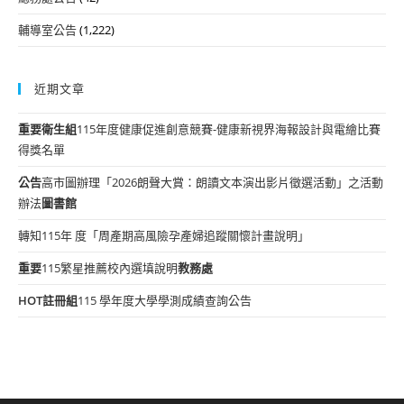
輔導室公告
(1,222)
近期文章
重要
衛生組
115年度健康促進創意競賽-健康新視界海報設計與電繪比賽
得獎名單
公告
高市圖辦理「2026朗聲大賞：朗讀文本演出影片徵選活動」之活動
辦法
圖書館
轉知115年 度「周產期高風險孕產婦追蹤關懷計畫說明」
重要
115繁星推薦校內選填說明
教務處
HOT
註冊組
115 學年度大學學測成績查詢公告