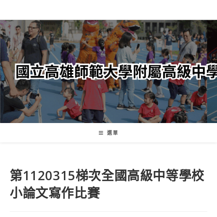
跳
轉
至
主
要
內
容
選單
第1120315梯次全國高級中等學校
小論文寫作比賽