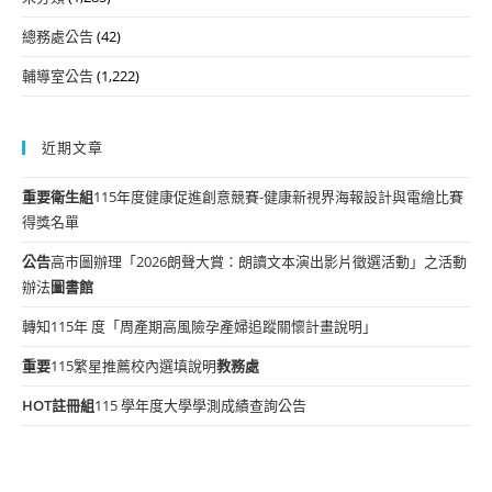
總務處公告
(42)
輔導室公告
(1,222)
近期文章
重要
衛生組
115年度健康促進創意競賽-健康新視界海報設計與電繪比賽
得獎名單
公告
高市圖辦理「2026朗聲大賞：朗讀文本演出影片徵選活動」之活動
辦法
圖書館
轉知115年 度「周產期高風險孕產婦追蹤關懷計畫說明」
重要
115繁星推薦校內選填說明
教務處
HOT
註冊組
115 學年度大學學測成績查詢公告