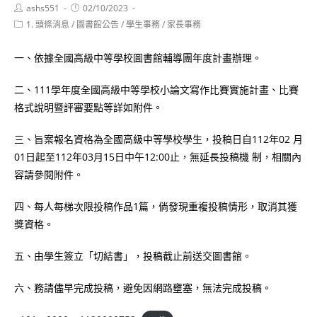
Post
Post
ashs551
02/10/2023
author:
published:
Post
1. 頭條消息
/
圖書館公告
/
學生事務
/
家長事務
category:
一、依據全國高級中等學校圖書館輔導團年度計畫辦理。
二、111學年度全國高級中等學校小論文寫作比賽實施計畫、比賽
格式說明暨評審要點等詳如附件。
三、旨案報名資格為全國高級中等學校學生，投稿日自112年02 月
01日起至112年03月15日中午12:00止，無延長投稿機 制，相關內
容請參閱附件。
四、每人每梯次限投稿作品1篇，倘發現重複投稿情形，取消其獲
獎資格。
五、由學生簽立「切結書」，投稿截止前送交圖書館。
六、務請儘早完成投稿，避免因網路壅塞，無法完成投稿。