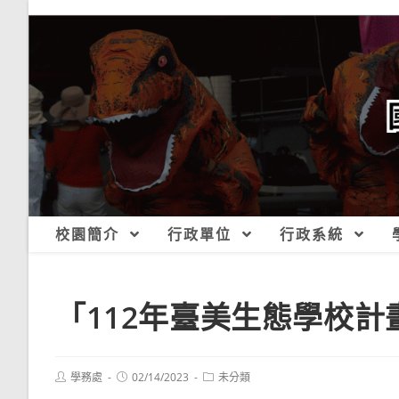
跳
轉
至
主
要
內
容
校園簡介
行政單位
行政系統
「112年臺美生態學校計
Post
Post
Post
學務處
02/14/2023
未分類
author:
published:
category: