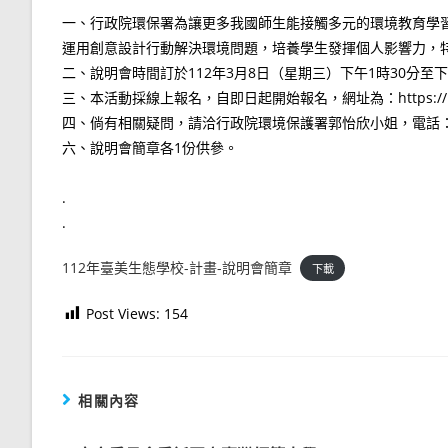
一、行政院環保署為讓更多我國師生能接觸多元的環境教育學
運用創意設計行動解決環境問題，培養學生發揮個人影響力，
二、說明會時間訂於112年3月8日（星期三）下午1時30分至
三、本活動採線上報名，自即日起開始報名，網址為：https://reur
四、倘有相關疑問，請洽行政院環境保護署郭怡欣小姐，電話：02-2
六、說明會簡章各1份供參。
.
.
112年臺美生態學校-計畫-說明會簡章
下載
Post Views:
154
相關內容