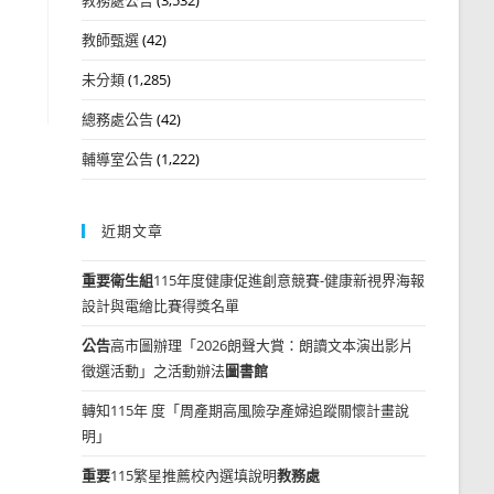
教師甄選
(42)
未分類
(1,285)
總務處公告
(42)
輔導室公告
(1,222)
近期文章
重要
衛生組
115年度健康促進創意競賽-健康新視界海報
設計與電繪比賽得獎名單
公告
高市圖辦理「2026朗聲大賞：朗讀文本演出影片
徵選活動」之活動辦法
圖書館
轉知115年 度「周產期高風險孕產婦追蹤關懷計畫說
明」
重要
115繁星推薦校內選填說明
教務處