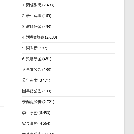
1. 頭條消息
(2,439)
，
2. 新生專區
(163)
3. 教師研習
(493)
4. 活動&競賽
(2,630)
5. 榮譽榜
(182)
6. 獎助學金
(481)
人事室公告
(138)
公告來文
(3,171)
圖書館公告
(433)
學務處公告
(2,721)
學生事務
(6,433)
家長事務
(4,564)
教務處公告
(3,532)