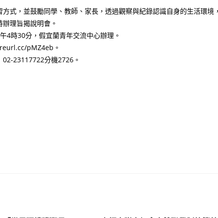
習方式，並鼓勵同學、教師、家長，透過觀察與紀錄認識自身的生活環境
特辦理旨揭說明會。
下午4時30分，假宜蘭青年交流中心辦理。
l.cc/pMZ4eb。
3117722分機2726。