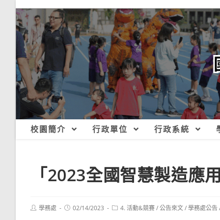
跳
轉
至
主
要
內
容
校園簡介
行政單位
行政系統
「2023全國智慧製造應
Post
Post
Post
學務處
02/14/2023
4. 活動&競賽
/
公告來文
/
學務處公告
author:
published:
category: