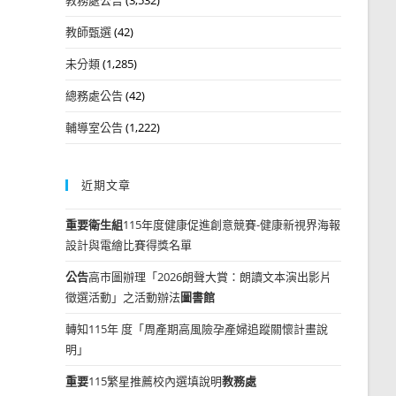
教師甄選
(42)
未分類
(1,285)
總務處公告
(42)
輔導室公告
(1,222)
近期文章
重要
衛生組
115年度健康促進創意競賽-健康新視界海報
設計與電繪比賽得獎名單
公告
高市圖辦理「2026朗聲大賞：朗讀文本演出影片
徵選活動」之活動辦法
圖書館
轉知115年 度「周產期高風險孕產婦追蹤關懷計畫說
明」
重要
115繁星推薦校內選填說明
教務處