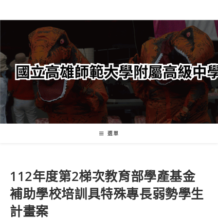
跳
轉
至
主
要
內
容
選單
112年度第2梯次教育部學產基金
補助學校培訓具特殊專長弱勢學生
計畫案