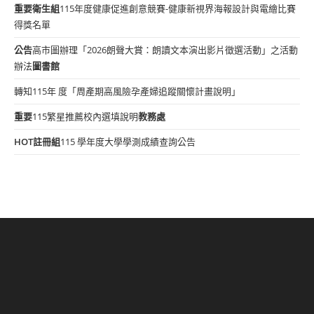
重要
衛生組
115年度健康促進創意競賽-健康新視界海報設計與電繪比賽
得獎名單
公告
高市圖辦理「2026朗聲大賞：朗讀文本演出影片徵選活動」之活動
辦法
圖書館
轉知115年 度「周產期高風險孕產婦追蹤關懷計畫說明」
重要
115繁星推薦校內選填說明
教務處
HOT
註冊組
115 學年度大學學測成績查詢公告