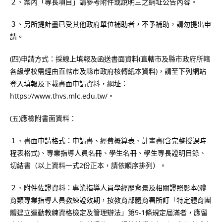
２、案內「專長項目」請參考附件或說明三之網址公告內容。
３、另所提計畫已受其他政府單位補助者，不予補助，請勿提出申
請。
(四)申請方式：採線上填報及函送書面資料(直轄市及縣市政府所轄
各級學校需經由直轄市及縣市政府核轉紙本資料)，請至下列網站
登入填報及下載書面申請資料，網址：
https://www.thvs.mlc.edu.tw/。
(五)應檢附書面資料：
１、書面申請格式：申請書、經費概算表、計畫書(含完整授課時
程表格式)、專業指導人員名冊、學生名冊、學生專長證明目錄、
切結書（以上資料一式2份正本，請依順序排列）。
２、附件佐證資料：專業指導人員學經歷背景及相關證照影本(體
育類專業指導人員教練證效期，按教育部體育署所訂「特定體育團
體建立運動教練資格檢定及管理辦法」第9-1條規定屆滿者，應留