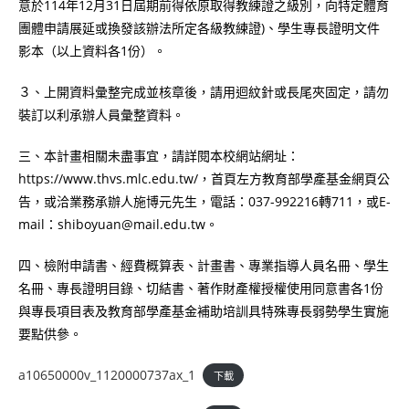
意於114年12月31日屆期前得依原取得教練證之級別，向特定體育
團體申請展延或換發該辦法所定各級教練證)、學生專長證明文件
影本（以上資料各1份）。
３、上開資料彙整完成並核章後，請用迴紋針或長尾夾固定，請勿
裝訂以利承辦人員彙整資料。
三、本計畫相關未盡事宜，請詳閱本校網站網址：
https://www.thvs.mlc.edu.tw/，首頁左方教育部學產基金網頁公
告，或洽業務承辦人施博元先生，電話：037-992216轉711，或E-
mail：shiboyuan@mail.edu.tw。
四、檢附申請書、經費概算表、計畫書、專業指導人員名冊、學生
名冊、專長證明目錄、切結書、著作財產權授權使用同意書各1份
與專長項目表及教育部學產基金補助培訓具特殊專長弱勢學生實施
要點供參。
a10650000v_1120000737ax_1
下載