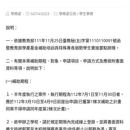
Post
Post
Post
學務處
02/14/2023
學務處公告
/
學生事務
author:
published:
category:
說明：
一、依據教育部111年11月25日臺教秘(五)字第1110110091號函
暨教育部學產基金補助培訓具特殊專長弱勢學生實施要點辦理。
二、有關本案補助期程、對象、申請項目、申請方式及應檢附書面
資料等項，說明如下：
(一)補助期程：
１、半年度執行之案件，執行期程為112年7月1日至11月30日者，
應於112年3月10日至4月9日前提出申請(已獲第1梯次補助之計畫
同案不得申請同年度第2梯次計畫)。
２、欲申辦之學校，請於規定期限內完成線上登錄，並將書面資料
備文掛號郵寄至本校辦理審查事宜(收件截止以郵戳為憑，寄至