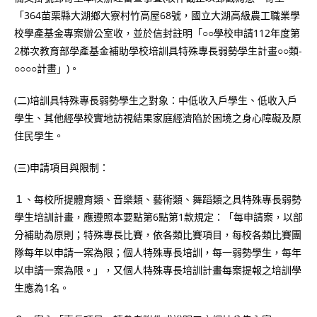
「364苗栗縣大湖鄉大寮村竹高屋68號，國立大湖高級農工職業學
校學產基金專案辦公室收，並於信封註明「○○學校申請112年度第
2梯次教育部學產基金補助學校培訓具特殊專長弱勢學生計畫○○類-
○○○○計畫」)。
(二)培訓具特殊專長弱勢學生之對象：中低收入戶學生、低收入戶
學生、其他經學校實地訪視結果家庭經濟陷於困境之身心障礙及原
住民學生。
(三)申請項目與限制：
１、每校所提體育類、音樂類、藝術類、舞蹈類之具特殊專長弱勢
學生培訓計畫，應遵照本要點第6點第1款規定：「每申請案，以部
分補助為原則；特殊專長比賽，依各類比賽項目，每校各類比賽團
隊每年以申請一案為限；個人特殊專長培訓，每一弱勢學生，每年
以申請一案為限。」，又個人特殊專長培訓計畫每案提報之培訓學
生應為1名。