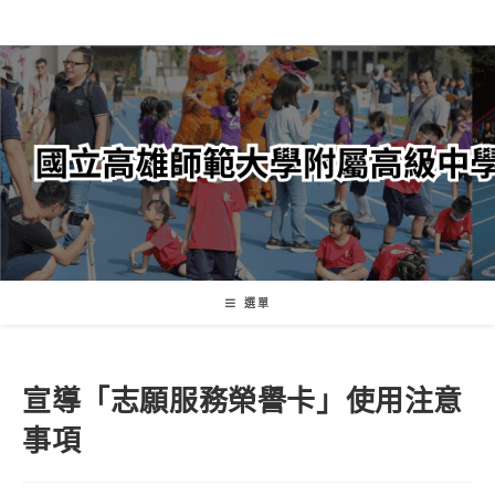
跳
轉
至
主
要
內
容
選單
宣導「志願服務榮譽卡」使用注意
事項