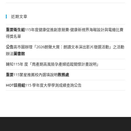
近期文章
重要
衛生組
115年度健康促進創意競賽-健康新視界海報設計與電繪比賽
得獎名單
公告
高市圖辦理「2026朗聲大賞：朗讀文本演出影片徵選活動」之活動
辦法
圖書館
轉知115年 度「周產期高風險孕產婦追蹤關懷計畫說明」
重要
115繁星推薦校內選填說明
教務處
HOT
註冊組
115 學年度大學學測成績查詢公告