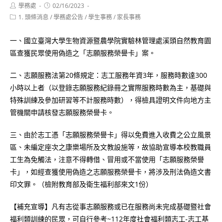
Post
Post
學務處
02/16/2023
author:
published:
Post
1. 頭條消息
/
學務處公告
/
學生事務
/
家長事務
category:
一、國立臺灣大學生物資源暨農學院實驗林管理處溪頭自然教育園
區查獲民眾使用偽造之「志願服務榮譽卡」案。
二、志願服務法第20條規定：志工服務年資3年，服務時數達300
小時以上者（以登錄志願服務紀錄冊之實際服務時數為主，基礎與
特殊訓練及參加研習等不計服務時數），得檢具證明文件向地方主
管機關申請核發志願服務榮譽卡。
三、由於志工憑「志願服務榮譽卡」得以免費進入收費之公立風景
區、未編定座次之康樂場所及文教設施等，故協助宣導本校教職員
工生為免觸法，注意不得轉借、冒用或不當使用「志願服務榮譽
卡」，如經查獲使用偽造之志願服務榮譽卡，將涉及刑法偽造文書
印文罪。（檢附教育部及衛生福利部來文1份）
【補充宣導】凡有志從事志願服務或已在服務尚未完成基礎暨社會
福利類訓練的民眾，可自行參考~112年度社會福利類志工-志工基