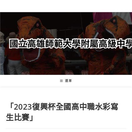
跳
轉
至
主
要
內
容
選單
「2023復興杯全國高中職水彩寫
生比賽」