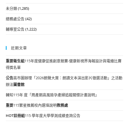
未分類
(1,285)
總務處公告
(42)
輔導室公告
(1,222)
近期文章
重要
衛生組
115年度健康促進創意競賽-健康新視界海報設計與電繪比賽
得獎名單
公告
高市圖辦理「2026朗聲大賞：朗讀文本演出影片徵選活動」之活動
辦法
圖書館
轉知115年 度「周產期高風險孕產婦追蹤關懷計畫說明」
重要
115繁星推薦校內選填說明
教務處
HOT
註冊組
115 學年度大學學測成績查詢公告