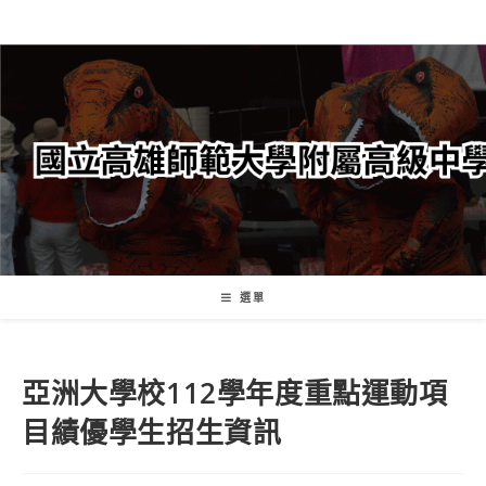
跳
轉
至
主
要
內
容
選單
亞洲大學校112學年度重點運動項
目績優學生招生資訊