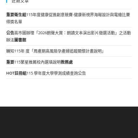
近期文章
重要
衛生組
115年度健康促進創意競賽-健康新視界海報設計與電繪比賽
得獎名單
公告
高市圖辦理「2026朗聲大賞：朗讀文本演出影片徵選活動」之活動
辦法
圖書館
轉知115年 度「周產期高風險孕產婦追蹤關懷計畫說明」
重要
115繁星推薦校內選填說明
教務處
HOT
註冊組
115 學年度大學學測成績查詢公告