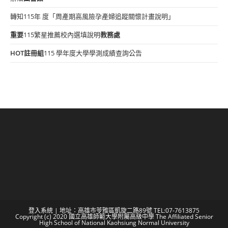
轉知115年 度「周產期高風險孕產婦追蹤關懷計畫說明」
重要
115繁星推薦校內選填說明
教務處
HOT
註冊組
115 學年度大學學測成績查詢公告
登入系統
| 地址：高雄市苓雅區凱旋二路89號 TEL:07-7613875
Copyright (c) 2020 國立高雄師範大學附屬高級中學 The Affiliated Senior
High School of National Kaohsiung Normal University