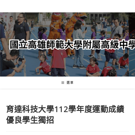
跳
轉
至
主
要
內
容
選單
育達科技大學112學年度運動成績
優良學生獨招