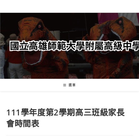
跳
轉
至
主
要
內
容
選單
111學年度第2學期高三班級家長
會時間表