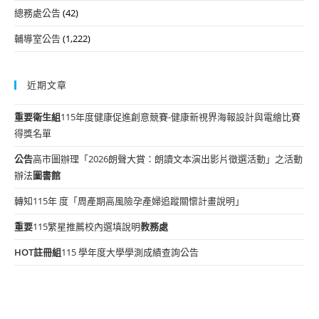
總務處公告
(42)
輔導室公告
(1,222)
近期文章
重要
衛生組
115年度健康促進創意競賽-健康新視界海報設計與電繪比賽
得獎名單
公告
高市圖辦理「2026朗聲大賞：朗讀文本演出影片徵選活動」之活動
辦法
圖書館
轉知115年 度「周產期高風險孕產婦追蹤關懷計畫說明」
重要
115繁星推薦校內選填說明
教務處
HOT
註冊組
115 學年度大學學測成績查詢公告