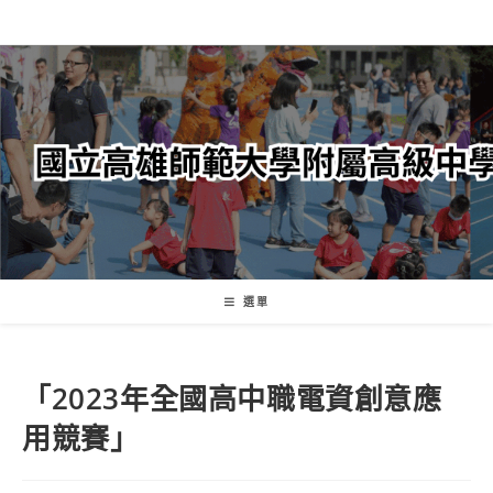
跳
轉
至
主
要
內
容
選單
「2023年全國高中職電資創意應
用競賽」