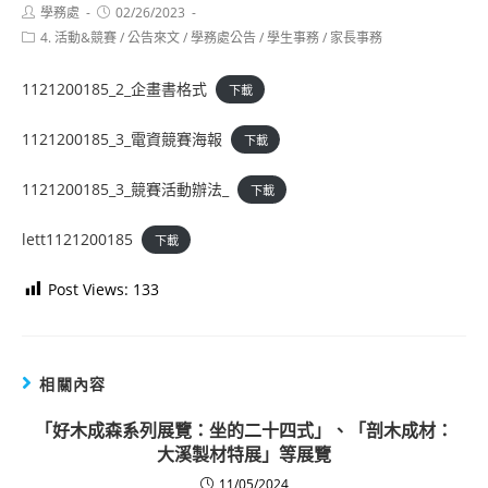
Post
Post
學務處
02/26/2023
author:
published:
Post
4. 活動&競賽
/
公告來文
/
學務處公告
/
學生事務
/
家長事務
category:
1121200185_2_企畫書格式
下載
1121200185_3_電資競賽海報
下載
1121200185_3_競賽活動辦法_
下載
lett1121200185
下載
Post Views:
133
相關內容
「好木成森系列展覽：坐的二十四式」、「剖木成材：
大溪製材特展」等展覽
11/05/2024