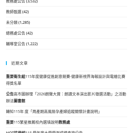
教務處公告
(3,532)
教師甄選
(42)
未分類
(1,285)
總務處公告
(42)
輔導室公告
(1,222)
近期文章
重要
衛生組
115年度健康促進創意競賽-健康新視界海報設計與電繪比賽
得獎名單
公告
高市圖辦理「2026朗聲大賞：朗讀文本演出影片徵選活動」之活動
辦法
圖書館
轉知115年 度「周產期高風險孕產婦追蹤關懷計畫說明」
重要
115繁星推薦校內選填說明
教務處
HOT
註冊組
115 學年度大學學測成績查詢公告