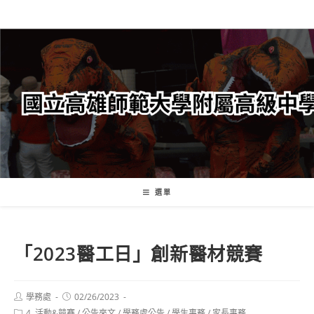
跳
轉
至
主
要
內
容
選單
「2023醫工日」創新醫材競賽
Post
Post
學務處
02/26/2023
author:
published:
Post
4. 活動&競賽
/
公告來文
/
學務處公告
/
學生事務
/
家長事務