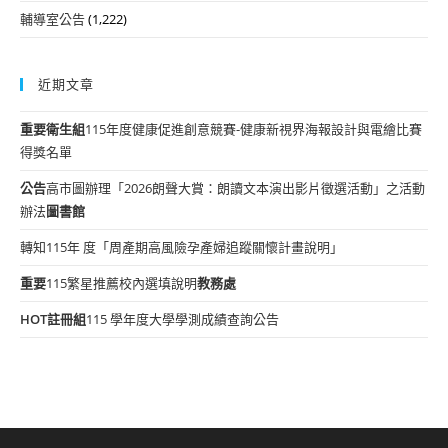
輔導室公告
(1,222)
近期文章
重要
衛生組
115年度健康促進創意競賽-健康新視界海報設計與電繪比賽
得獎名單
公告
高市圖辦理「2026朗聲大賞：朗讀文本演出影片徵選活動」之活動
辦法
圖書館
轉知115年 度「周產期高風險孕產婦追蹤關懷計畫說明」
重要
115繁星推薦校內選填說明
教務處
HOT
註冊組
115 學年度大學學測成績查詢公告