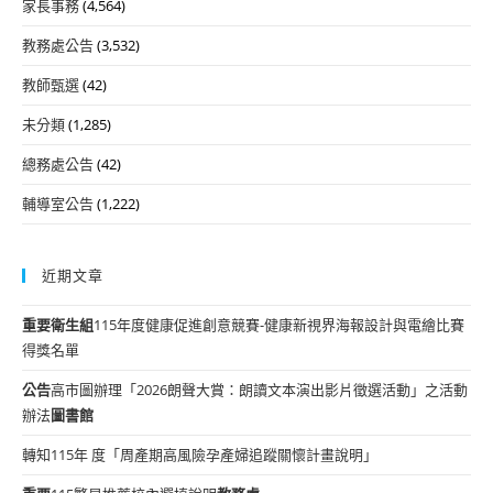
家長事務
(4,564)
教務處公告
(3,532)
教師甄選
(42)
未分類
(1,285)
總務處公告
(42)
輔導室公告
(1,222)
近期文章
重要
衛生組
115年度健康促進創意競賽-健康新視界海報設計與電繪比賽
得獎名單
公告
高市圖辦理「2026朗聲大賞：朗讀文本演出影片徵選活動」之活動
辦法
圖書館
轉知115年 度「周產期高風險孕產婦追蹤關懷計畫說明」