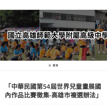
跳
轉
至
主
要
內
容
選單
「中華民國第54屆世界兒童畫展國
內作品比賽徵集-高雄市複選辦法」