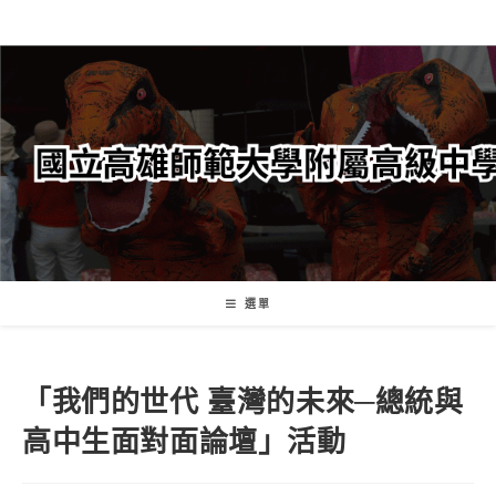
跳
轉
至
主
要
內
容
選單
「我們的世代 臺灣的未來─總統與
高中生面對面論壇」活動