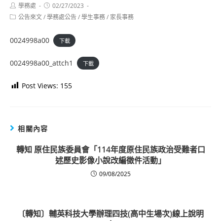
Post
Post
學務處
02/27/2023
author:
published:
Post
公告來文
/
學務處公告
/
學生事務
/
家長事務
category:
0024998a00
下載
0024998a00_attch1
下載
Post Views:
155
相關內容
轉知 原住民族委員會「114年度原住民族政治受難者口
述歷史影像小說改編徵件活動」
09/08/2025
〔轉知〕輔英科技大學辦理四技(高中生場次)線上說明