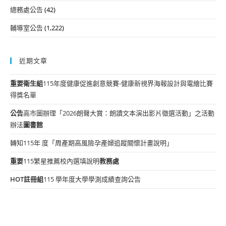
總務處公告
(42)
輔導室公告
(1,222)
近期文章
重要
衛生組
115年度健康促進創意競賽-健康新視界海報設計與電繪比賽
得獎名單
公告
高市圖辦理「2026朗聲大賞：朗讀文本演出影片徵選活動」之活動
辦法
圖書館
轉知115年 度「周產期高風險孕產婦追蹤關懷計畫說明」
重要
115繁星推薦校內選填說明
教務處
HOT
註冊組
115 學年度大學學測成績查詢公告