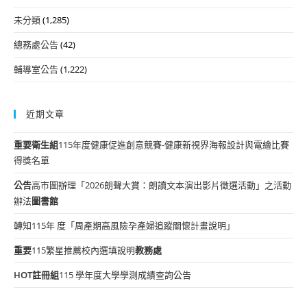
未分類
(1,285)
總務處公告
(42)
輔導室公告
(1,222)
近期文章
重要
衛生組
115年度健康促進創意競賽-健康新視界海報設計與電繪比賽
得獎名單
公告
高市圖辦理「2026朗聲大賞：朗讀文本演出影片徵選活動」之活動
辦法
圖書館
轉知115年 度「周產期高風險孕產婦追蹤關懷計畫說明」
重要
115繁星推薦校內選填說明
教務處
HOT
註冊組
115 學年度大學學測成績查詢公告