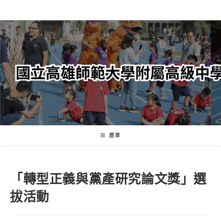
跳
轉
至
主
要
內
容
選單
「轉型正義與黨產研究論文獎」選
拔活動