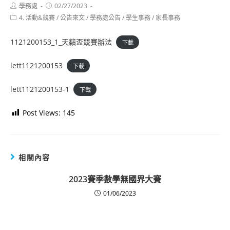
Post
Post
學務處
02/27/2023
author:
published:
Post
4. 活動&競賽
/
公告來文
/
學務處公告
/
學生事務
/
家長事務
category:
1121200153_1_天籟盃競賽辦法
下載
lett1121200153
下載
lett1121200153-1
下載
Post Views:
145
相關內容
2023賽季數學無國界大賽
01/06/2023