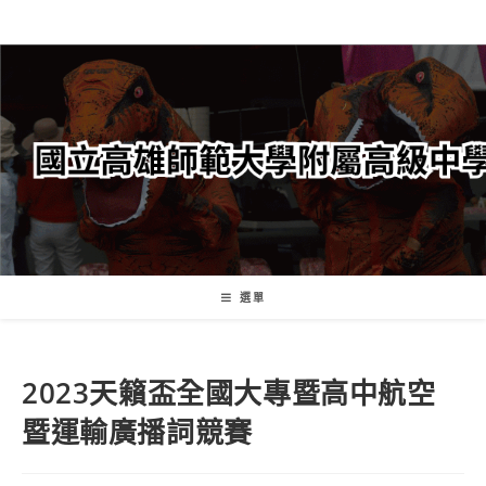
跳
轉
至
主
要
內
容
選單
2023天籟盃全國大專暨高中航空
暨運輸廣播詞競賽