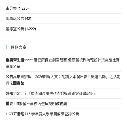
未分類
(1,285)
總務處公告
(42)
輔導室公告
(1,222)
近期文章
重要
衛生組
115年度健康促進創意競賽-健康新視界海報設計與電繪比賽
得獎名單
公告
高市圖辦理「2026朗聲大賞：朗讀文本演出影片徵選活動」之活動
辦法
圖書館
轉知115年 度「周產期高風險孕產婦追蹤關懷計畫說明」
重要
115繁星推薦校內選填說明
教務處
HOT
註冊組
115 學年度大學學測成績查詢公告