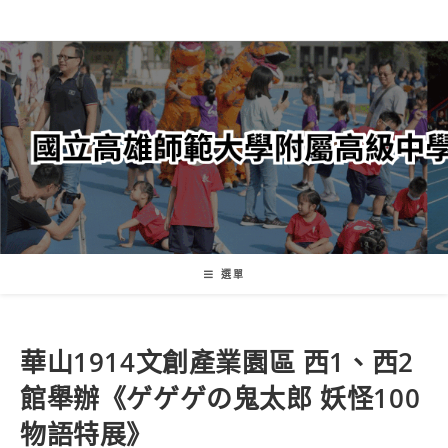
跳
轉
至
主
要
內
容
選單
華山1914文創產業園區 西1、西2
館舉辦《ゲゲゲの鬼太郎 妖怪100
物語特展》