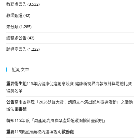
教務處公告
(3,532)
教師甄選
(42)
未分類
(1,285)
總務處公告
(42)
輔導室公告
(1,222)
近期文章
重要
衛生組
115年度健康促進創意競賽-健康新視界海報設計與電繪比賽
得獎名單
公告
高市圖辦理「2026朗聲大賞：朗讀文本演出影片徵選活動」之活動
辦法
圖書館
轉知115年 度「周產期高風險孕產婦追蹤關懷計畫說明」
重要
115繁星推薦校內選填說明
教務處