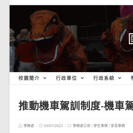
跳
轉
至
主
要
內
容
校園簡介
行政單位
行政系統
推動機車駕訓制度-機車
Post
Post
Post
學務處
03/07/2023
學務處公告
/
學生事務
/
家長事務
author:
published:
category: