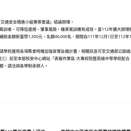
「交通安全精進小組專案會議」結論辦理。
駕訓者，可降低違規、肇事風險，機車駕訓確有成效。爰112年擴大辦理
新臺幣1,300元，名額40,000名，期間自111年12月1日至112年1
請學校運用各項集會時機加強宣導旨揭計畫，相關訊息可至交通部公路總
星期三）前至本部校安中心網站「表報作業區-大專校院暨高級中等學校配合
題，請洽詢各學制承辦人。