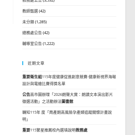
教師甄選
(42)
未分類
(1,285)
總務處公告
(42)
輔導室公告
(1,222)
近期文章
重要
衛生組
115年度健康促進創意競賽-健康新視界海報
設計與電繪比賽得獎名單
公告
高市圖辦理「2026朗聲大賞：朗讀文本演出影片
徵選活動」之活動辦法
圖書館
轉知115年 度「周產期高風險孕產婦追蹤關懷計畫說
明」
重要
115繁星推薦校內選填說明
教務處