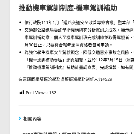
推動機車駕訓制度-機車駕訓補助
依行政院111年1月「道路交通安全改善專案會議」暨本部
交通部公路總局委託學術機構研究分析駕訓之成效，顯示經
車駕訓補助案，個人至機車駕訓班完成訓練並取得駕照者，補助金額
月30日止，只要符合報考駕照資格者皆可申請。
為強化學生機車安全駕駛觀念，降低交通意外事故之風險，
「機車駕訓補助專區」網頁瀏覽，並於112年3月15日（
『推動機車駕訓制度』補助計畫調查表」完成填報，如有問
有意願同學請逕洽學務處蔡振鴻學務創新人力#529
Post Views:
152
相關內容