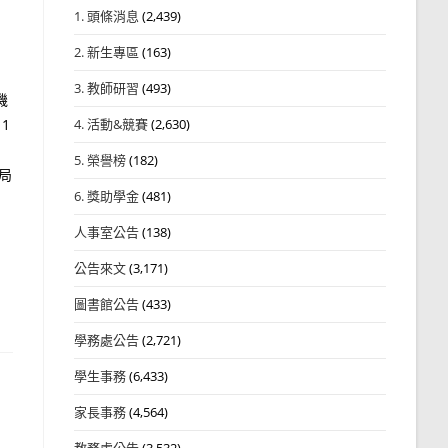
1. 頭條消息
(2,439)
2. 新生專區
(163)
3. 教師研習
(493)
機
1
4. 活動&競賽
(2,630)
5. 榮譽榜
(182)
局
6. 獎助學金
(481)
人事室公告
(138)
公告來文
(3,171)
圖書館公告
(433)
學務處公告
(2,721)
學生事務
(6,433)
家長事務
(4,564)
教務處公告
(3,532)