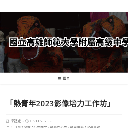
跳
轉
至
主
要
內
容
選單
「熱青年2023影像培力工作坊」
Post
Post
學務處
03/11/2023
author:
published:
Post
4. 活動&競賽
/
公告來文
/
學務處公告
/
學生事務
/
家長事務