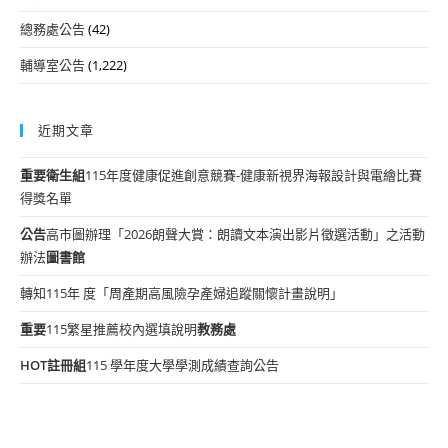
總務處公告
(42)
輔導室公告
(1,222)
近期文章
重要
衛生組
115年度健康促進創意競賽-健康新視界海報設計與電繪比賽
得獎名單
公告
高市圖辦理「2026朗聲大賞：朗讀文本演出影片徵選活動」之活動
辦法
圖書館
轉知115年 度「周產期高風險孕產婦追蹤關懷計畫說明」
重要
115繁星推薦校內選填說明
教務處
HOT
註冊組
115 學年度大學學測成績查詢公告