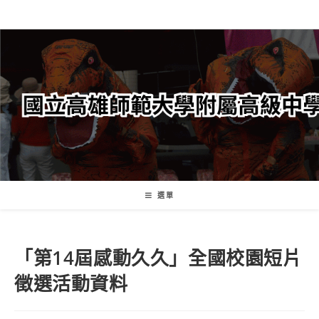
跳
轉
至
主
要
內
容
選單
「第14屆感動久久」全國校園短片
徵選活動資料