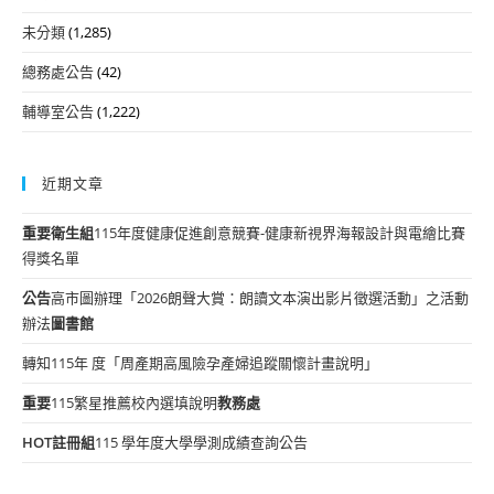
未分類
(1,285)
總務處公告
(42)
輔導室公告
(1,222)
近期文章
重要
衛生組
115年度健康促進創意競賽-健康新視界海報設計與電繪比賽
得獎名單
公告
高市圖辦理「2026朗聲大賞：朗讀文本演出影片徵選活動」之活動
辦法
圖書館
轉知115年 度「周產期高風險孕產婦追蹤關懷計畫說明」
重要
115繁星推薦校內選填說明
教務處
HOT
註冊組
115 學年度大學學測成績查詢公告