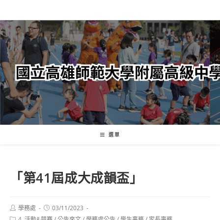
跳
轉
至
主
要
內
容
選單
「第41屆成大成韻盃」
Post
Post
學務處
03/11/2023
author:
published:
Post
4. 活動&競賽
/
公告來文
/
學務處公告
/
學生事務
/
家長事務