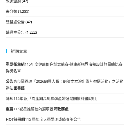
教師甄選
(42)
未分類
(1,285)
總務處公告
(42)
輔導室公告
(1,222)
近期文章
重要
衛生組
115年度健康促進創意競賽-健康新視界海報設計與電繪比賽
得獎名單
公告
高市圖辦理「2026朗聲大賞：朗讀文本演出影片徵選活動」之活動
辦法
圖書館
轉知115年 度「周產期高風險孕產婦追蹤關懷計畫說明」
重要
115繁星推薦校內選填說明
教務處
HOT
註冊組
115 學年度大學學測成績查詢公告