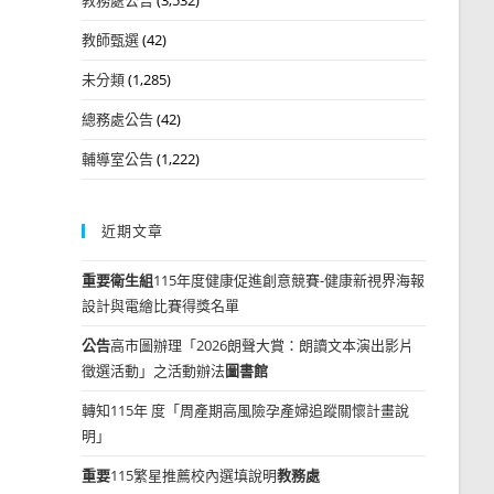
教師甄選
(42)
未分類
(1,285)
總務處公告
(42)
輔導室公告
(1,222)
近期文章
重要
衛生組
115年度健康促進創意競賽-健康新視界海報
設計與電繪比賽得獎名單
公告
高市圖辦理「2026朗聲大賞：朗讀文本演出影片
徵選活動」之活動辦法
圖書館
轉知115年 度「周產期高風險孕產婦追蹤關懷計畫說
明」
重要
115繁星推薦校內選填說明
教務處