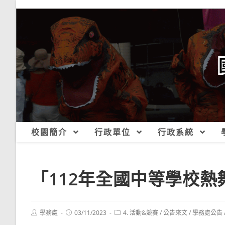
跳
轉
至
主
要
內
容
校園簡介
行政單位
行政系統
「112年全國中等學校熱
Post
Post
Post
學務處
03/11/2023
4. 活動&競賽
/
公告來文
/
學務處公告
author:
published:
category: