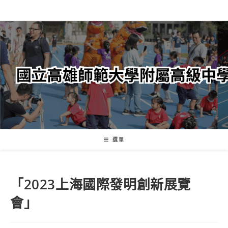
跳
轉
至
主
要
內
容
選單
「2023上海國際發明創新展覽
會」