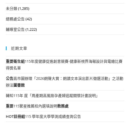
未分類
(1,285)
總務處公告
(42)
輔導室公告
(1,222)
近期文章
重要
衛生組
115年度健康促進創意競賽-健康新視界海報設計與電繪比賽
得獎名單
公告
高市圖辦理「2026朗聲大賞：朗讀文本演出影片徵選活動」之活動
辦法
圖書館
轉知115年 度「周產期高風險孕產婦追蹤關懷計畫說明」
重要
115繁星推薦校內選填說明
教務處
HOT
註冊組
115 學年度大學學測成績查詢公告