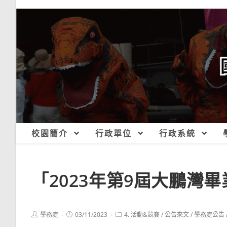
跳
轉
至
主
要
內
容
校園簡介
行政單位
行政系統
「2023年第9屆大鵬灣
Post
Post
Post
學務處
03/11/2023
4. 活動&競賽
/
公告來文
/
學務處公告
author:
published:
category: