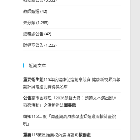
教師甄選
(42)
未分類
(1,285)
總務處公告
(42)
輔導室公告
(1,222)
近期文章
重要
衛生組
115年度健康促進創意競賽-健康新視界海報
設計與電繪比賽得獎名單
公告
高市圖辦理「2026朗聲大賞：朗讀文本演出影片
徵選活動」之活動辦法
圖書館
轉知115年 度「周產期高風險孕產婦追蹤關懷計畫說
明」
重要
115繁星推薦校內選填說明
教務處