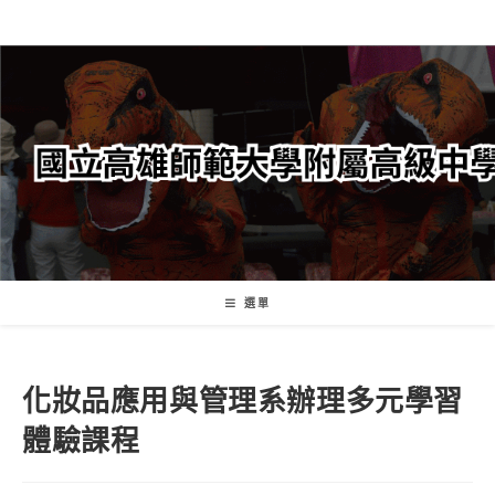
跳
轉
至
主
要
內
容
選單
化妝品應用與管理系辦理多元學習
體驗課程