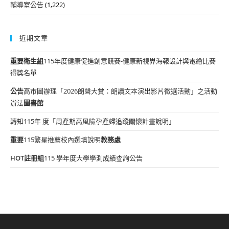
輔導室公告
(1,222)
近期文章
重要
衛生組
115年度健康促進創意競賽-健康新視界海報設計與電繪比賽
得獎名單
公告
高市圖辦理「2026朗聲大賞：朗讀文本演出影片徵選活動」之活動
辦法
圖書館
轉知115年 度「周產期高風險孕產婦追蹤關懷計畫說明」
重要
115繁星推薦校內選填說明
教務處
HOT
註冊組
115 學年度大學學測成績查詢公告