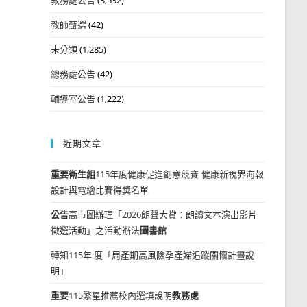
教師甄選
(42)
未分類
(1,285)
總務處公告
(42)
輔導室公告
(1,222)
近期文章
重要
衛生組
115年度健康促進創意競賽-健康新視界海報
設計與電繪比賽得獎名單
公告
高市圖辦理「2026朗聲大賞：朗讀文本演出影片
徵選活動」之活動辦法
圖書館
轉知115年 度「周產期高風險孕產婦追蹤關懷計畫說
明」
重要
115繁星推薦校內選填說明
教務處