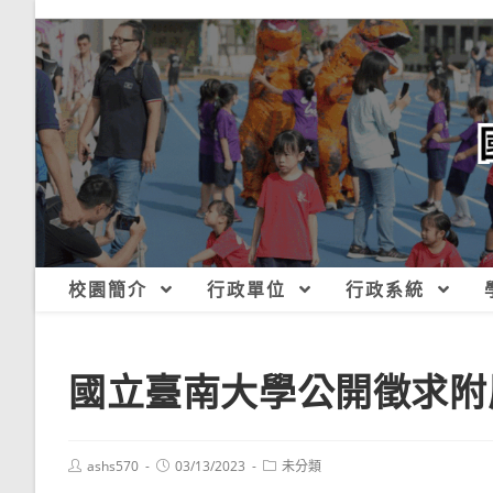
跳
轉
至
主
要
內
容
校園簡介
行政單位
行政系統
國立臺南大學公開徵求附
Post
Post
Post
ashs570
03/13/2023
未分類
author:
published:
category: