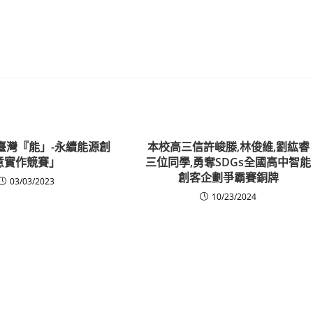
「臺灣『能」-永續能源創
本校高三信許峻滕,林俊維,劉紘睿
意實作競賽」
三位同學,勇奪SDGs全國高中智能
創客企劃爭霸賽銅牌
03/03/2023
10/23/2024