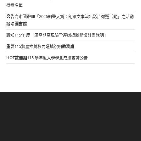
得獎名單
公告
高市圖辦理「2026朗聲大賞：朗讀文本演出影片徵選活動」之活動
辦法
圖書館
轉知115年 度「周產期高風險孕產婦追蹤關懷計畫說明」
重要
115繁星推薦校內選填說明
教務處
HOT
註冊組
115 學年度大學學測成績查詢公告