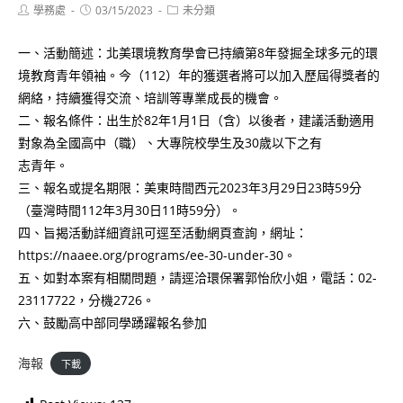
Post
Post
Post
學務處
03/15/2023
未分類
author:
published:
category:
一、活動簡述：北美環境教育學會已持續第8年發掘全球多元的環
境教育青年領袖。今（112）年的獲選者將可以加入歷屆得獎者的
網絡，持續獲得交流、培訓等專業成長的機會。
二、報名條件：出生於82年1月1日（含）以後者，建議活動適用
對象為全國高中（職）、大專院校學生及30歲以下之有
志青年。
三、報名或提名期限：美東時間西元2023年3月29日23時59分
（臺灣時間112年3月30日11時59分）。
四、旨揭活動詳細資訊可逕至活動網頁查詢，網址：
https://naaee.org/programs/ee-30-under-30。
五、如對本案有相關問題，請逕洽環保署郭怡欣小姐，電話：02-
23117722，分機2726。
六、鼓勵高中部同學踴躍報名參加
海報
下載