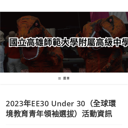
跳
轉
至
主
要
內
容
選單
2023年EE30 Under 30（全球環
境教育青年領袖選拔）活動資訊