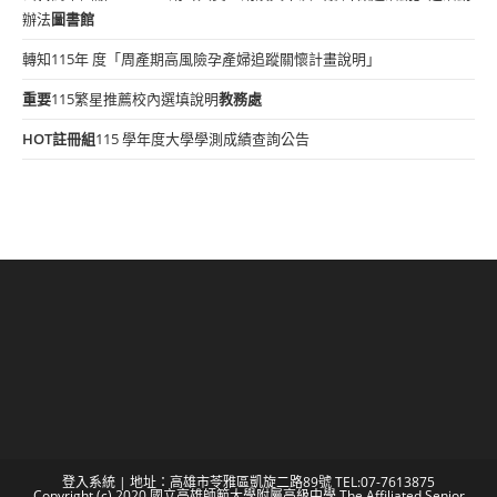
辦法
圖書館
轉知115年 度「周產期高風險孕產婦追蹤關懷計畫說明」
重要
115繁星推薦校內選填說明
教務處
HOT
註冊組
115 學年度大學學測成績查詢公告
登入系統
| 地址：高雄市苓雅區凱旋二路89號 TEL:07-7613875
Copyright (c) 2020 國立高雄師範大學附屬高級中學 The Affiliated Senior