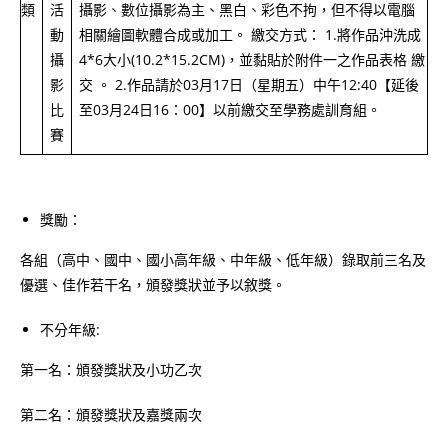
類
活
攝影、數位攝影為主、黑白、彩色不拘，但不得以電腦
動
相關繪圖軟體合成或加工。 繳交方式： 1.將作品沖洗成
攝
4*6大小(10.2*15.2CM)，並黏貼於附件一之作品表格 繳
影
交 。 2.作品請於03月17日（星期五）中午12:40【延後
比
至03月24日16：00】以前繳交至學務處訓育組。
賽
獎勵：
各組（高中、國中、國小高年級、中年級、低年級）錄取前三名及
優選、佳作若干名，頒發獎狀並予以敘獎。
不分年級:
第一名：頒發獎狀及小功乙次
第二名：頒發獎狀及嘉獎兩次