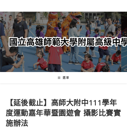
跳
轉
至
主
要
內
容
選單
【延後截止】高師大附中111學年
度運動嘉年華暨園遊會 攝影比賽實
施辦法