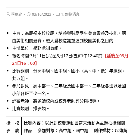
Post
Post
Post
學務處
03/16/2023
1. 頭條消息
author:
published:
category:
主旨：為慶祝本校校慶，培養與鼓勵學生美育素養及技能，藉
由美術相關競賽，融入愛校意識並達到校園美化之目的。
主辦單位：學務處訓育組。
報名時間:3月11日(六)至3月17日(五)中午12:40前
【延後至03月
24日16：00】
比賽組別：分高中組、國中組、國小（高、中、低）年級組，
共五組。
參加對象：高中部一、二年級及國中部一、二年級各班以及國
小部各班至少一名。
評審老師：將邀請校內或校外老師評分與指導。
比賽類別：攝影類。
攝
校
比賽內容：以針對校慶運動會當天活動為主題拍攝相關
影
慶
作品。 參加對象：高中組、國中組。 創作媒材：以傳統