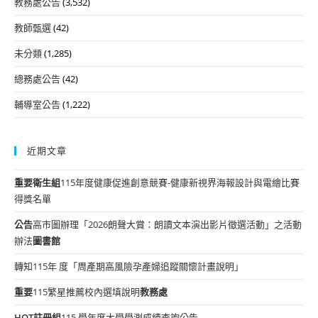
教務處公告
(3,532)
教師甄選
(42)
未分類
(1,285)
總務處公告
(42)
輔導室公告
(1,222)
近期文章
重要
衛生組
115年度健康促進創意競賽-健康新視界海報設計與電繪比賽
得獎名單
公告
高市圖辦理「2026朗聲大賞：朗讀文本演出影片徵選活動」之活動
辦法
圖書館
轉知115年 度「周產期高風險孕產婦追蹤關懷計畫說明」
重要
115繁星推薦校內選填說明
教務處
HOT
註冊組
115 學年度大學學測成績查詢公告