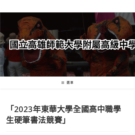
跳
轉
至
主
要
內
容
選單
「2023年東華大學全國高中職學
生硬筆書法競賽」