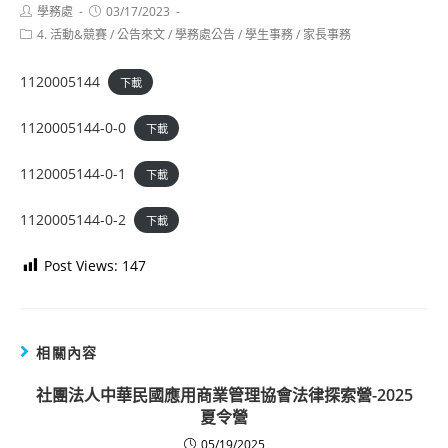
Post
Post
學務處
03/17/2023
author:
published:
Post
4. 活動&競賽
/
公告來文
/
學務處公告
/
學生事務
/
家長事務
category:
1120005144
下載
1120005144-0-0
下載
1120005144-0-1
下載
1120005144-0-2
下載
Post Views:
147
相關內容
社團法人中華民國應用商業管理協會法律探索營-2025
夏令營
05/19/2025