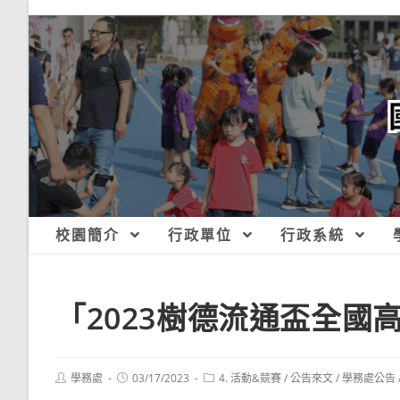
跳
轉
至
主
要
內
容
校園簡介
行政單位
行政系統
「2023樹德流通盃全國
Post
Post
Post
學務處
03/17/2023
4. 活動&競賽
/
公告來文
/
學務處公告
author:
published:
category: