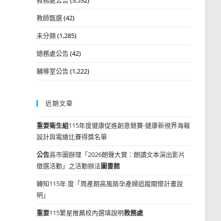
教師甄選
(42)
未分類
(1,285)
總務處公告
(42)
輔導室公告
(1,222)
近期文章
重要
衛生組
115年度健康促進創意競賽-健康新視界海報
設計與電繪比賽得獎名單
公告
高市圖辦理「2026朗聲大賞：朗讀文本演出影片
徵選活動」之活動辦法
圖書館
轉知115年 度「周產期高風險孕產婦追蹤關懷計畫說
明」
重要
115繁星推薦校內選填說明
教務處