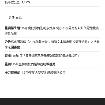
輔導室公告
(1,222)
近期文章
重要
衛生組
115年度健康促進創意競賽-健康新視界海報設計與電繪比賽
得獎名單
公告
高市圖辦理「2026朗聲大賞：朗讀文本演出影片徵選活動」之活動
辦法
圖書館
轉知115年 度「周產期高風險孕產婦追蹤關懷計畫說明」
重要
115繁星推薦校內選填說明
教務處
HOT
註冊組
115 學年度大學學測成績查詢公告