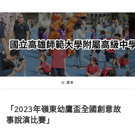
跳
轉
至
主
要
內
容
選單
「2023年嶺東幼鷹盃全國創意故
事說演比賽」