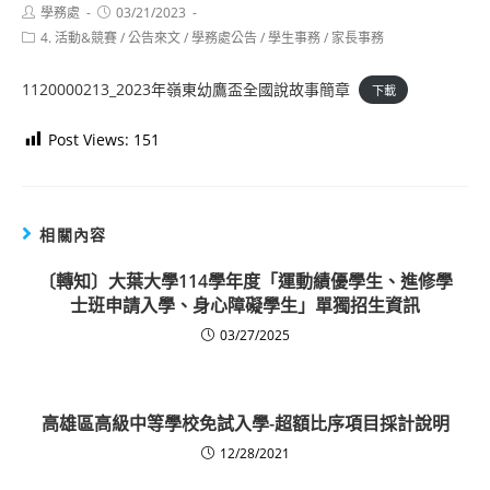
Post
Post
學務處
03/21/2023
author:
published:
Post
4. 活動&競賽
/
公告來文
/
學務處公告
/
學生事務
/
家長事務
category:
1120000213_2023年嶺東幼鷹盃全國說故事簡章
下載
Post Views:
151
相關內容
〔轉知〕大葉大學114學年度「運動績優學生、進修學
士班申請入學、身心障礙學生」單獨招生資訊
03/27/2025
高雄區高級中等學校免試入學-超額比序項目採計說明
12/28/2021