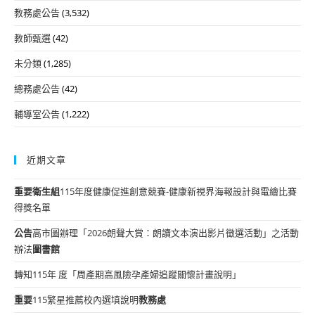
教務處公告
(3,532)
教師甄選
(42)
未分類
(1,285)
總務處公告
(42)
輔導室公告
(1,222)
近期文章
重要
衛生組
115年度健康促進創意競賽-健康新視界海報設計與電繪比賽
得獎名單
公告
高市圖辦理「2026朗聲大賞：朗讀文本演出影片徵選活動」之活動
辦法
圖書館
轉知115年 度「周產期高風險孕產婦追蹤關懷計畫說明」
重要
115繁星推薦校內選填說明
教務處