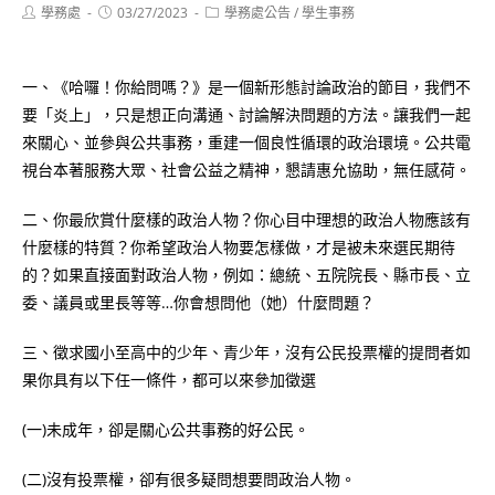
Post
Post
Post
學務處
03/27/2023
學務處公告
/
學生事務
author:
published:
category:
一、《哈囉！你給問嗎？》是一個新形態討論政治的節目，我們不
要「炎上」，只是想正向溝通、討論解決問題的方法。讓我們一起
來關心、並參與公共事務，重建一個良性循環的政治環境。公共電
視台本著服務大眾、社會公益之精神，懇請惠允協助，無任感荷。
二、你最欣賞什麼樣的政治人物？你心目中理想的政治人物應該有
什麼樣的特質？你希望政治人物要怎樣做，才是被未來選民期待
的？如果直接面對政治人物，例如：總統、五院院長、縣市長、立
委、議員或里長等等…你會想問他（她）什麼問題？
三、徵求國小至高中的少年、青少年，沒有公民投票權的提問者如
果你具有以下任一條件，都可以來參加徵選
(一)未成年，卻是關心公共事務的好公民。
(二)沒有投票權，卻有很多疑問想要問政治人物。