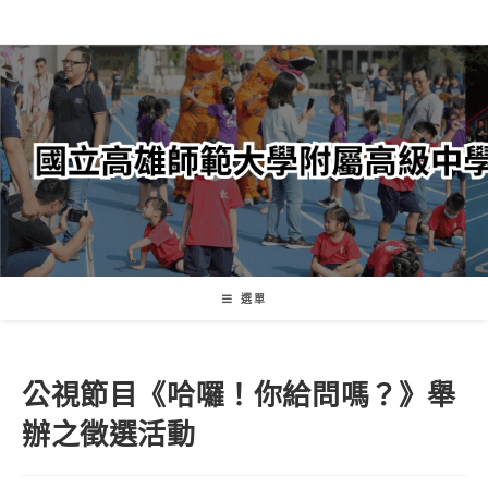
跳
轉
至
主
要
內
容
選單
公視節目《哈囉！你給問嗎？》舉
辦之徵選活動