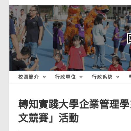
跳
轉
至
主
要
內
容
校園簡介
行政單位
行政系統
轉知實踐大學企業管理學
文競賽」活動