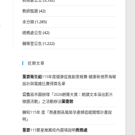
教師甄選
(42)
未分類
(1,285)
生
總務處公告
(42)
輔導室公告
(1,222)
近期文章
重要
衛生組
115年度健康促進創意競賽-健康新視界海報
設計與電繪比賽得獎名單
公告
高市圖辦理「2026朗聲大賞：朗讀文本演出影片
徵選活動」之活動辦法
圖書館
轉知115年 度「周產期高風險孕產婦追蹤關懷計畫說
明」
重要
115繁星推薦校內選填說明
教務處