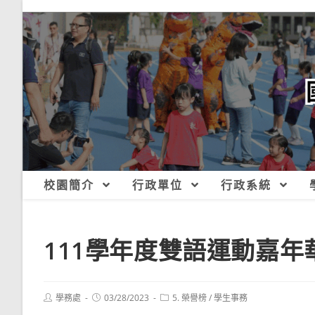
跳
轉
至
主
要
內
容
校園簡介
行政單位
行政系統
111學年度雙語運動嘉
Post
Post
Post
學務處
03/28/2023
5. 榮譽榜
/
學生事務
author:
published:
category: