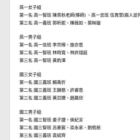
高一女子組
第一名 高一智班 陳燕秋老師(導師) 、高一忠班 伍育萱(兩人並
第三名 高一義班 郭昕妮、陳薇如、葉映璇
高一男子組
第一名 高一信班 李宗樺、施亦恩
第二名 高一智班 林時寬、林許翊庭
第三名 高一智班 黃鈞澤
國三女子組
第一名 國三義班 賴禹忻
第二名 國三義班 王韻慈、許睿恩
第三名 國三義班 黃苡婕、趙晨欣
國三男子組
第一名 國三智班 姜子捷、侯紀言
第二名 國三智班 呂豪宸、梁永承、劉栢辰
第三名 國三義班 袁紹齊