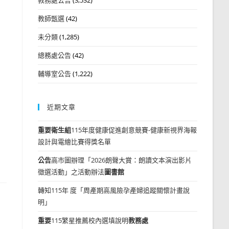
教師甄選
(42)
未分類
(1,285)
總務處公告
(42)
輔導室公告
(1,222)
近期文章
重要
衛生組
115年度健康促進創意競賽-健康新視界海報
設計與電繪比賽得獎名單
公告
高市圖辦理「2026朗聲大賞：朗讀文本演出影片
徵選活動」之活動辦法
圖書館
轉知115年 度「周產期高風險孕產婦追蹤關懷計畫說
明」
重要
115繁星推薦校內選填說明
教務處