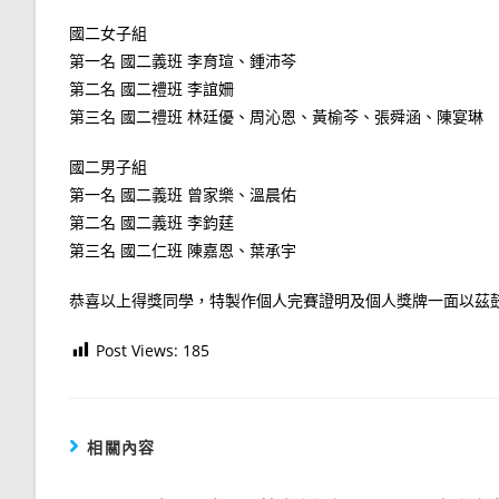
國二女子組
第一名 國二義班 李育瑄、鍾沛芩
第二名 國二禮班 李誼姍
第三名 國二禮班 林廷優、周沁恩、黃榆芩、張舜涵、陳宴琳
國二男子組
第一名 國二義班 曾家樂、溫晨佑
第二名 國二義班 李鈞莛
第三名 國二仁班 陳嘉恩、葉承宇
恭喜以上得獎同學，特製作個人完賽證明及個人獎牌一面以茲
Post Views:
185
相關內容