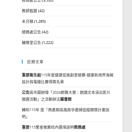
教師甄選
(42)
未分類
(1,285)
總務處公告
(42)
輔導室公告
(1,222)
近期文章
重要
衛生組
115年度健康促進創意競賽-健康新視界海報
設計與電繪比賽得獎名單
公告
高市圖辦理「2026朗聲大賞：朗讀文本演出影片
徵選活動」之活動辦法
圖書館
轉知115年 度「周產期高風險孕產婦追蹤關懷計畫說
明」
重要
115繁星推薦校內選填說明
教務處