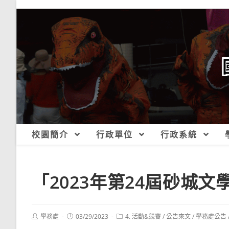
跳
轉
至
主
要
內
容
校園簡介
行政單位
行政系統
「2023年第24屆砂城文
Post
Post
Post
學務處
03/29/2023
4. 活動&競賽
/
公告來文
/
學務處公告
author:
published:
category: