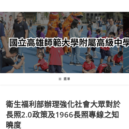
跳
轉
至
主
要
內
容
選單
衛生福利部辦理強化社會大眾對於
長照2.0政策及1966長照專線之知
曉度