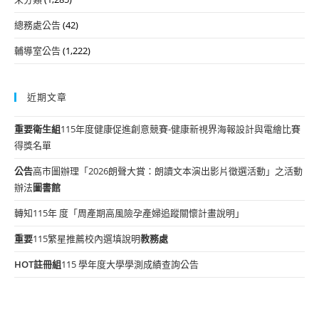
總務處公告
(42)
輔導室公告
(1,222)
近期文章
重要
衛生組
115年度健康促進創意競賽-健康新視界海報設計與電繪比賽
得獎名單
公告
高市圖辦理「2026朗聲大賞：朗讀文本演出影片徵選活動」之活動
辦法
圖書館
轉知115年 度「周產期高風險孕產婦追蹤關懷計畫說明」
重要
115繁星推薦校內選填說明
教務處
HOT
註冊組
115 學年度大學學測成績查詢公告