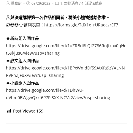
Post
Post
Post
學務處
03/29/2023
1. 頭條消息
/
4. 活動&競賽
author:
published:
category:
凡與決選講評第一名作品相同者，精美小禮物送給你啦。
🎁😍😍👉預測表單：
https://forms.gle/TdX1x1rURaoczrEF7
🔥新詩組入圍作品
https://drive.google.com/file/d/1uZRBd6LQt2786RnJfxax0qHe
t59kjus0/view?usp=sharing
🔥散文組入圍作品
https://drive.google.com/file/d/1BPxWnldDf59AtXfa9zYALNN
RVPnZJFbX/view?usp=sharing
🔥小說組入圍作品
https://drive.google.com/file/d/1DhWU-
dVhm0BWgwQkxf6P7PISXX-NCVc2/view?usp=sharing
Post Views:
159