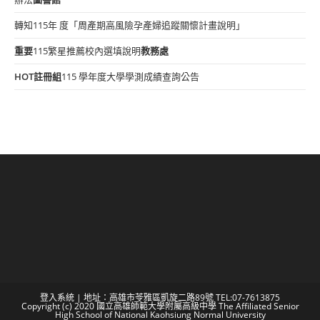
轉知115年 度「周產期高風險孕產婦追蹤關懷計畫說明」
重要
115繁星推薦校內選填說明
教務處
HOT
註冊組
115 學年度大學學測成績查詢公告
登入系統
| 地址：高雄市苓雅區凱旋二路89號 TEL:07-7613875
Copyright (c) 2020 國立高雄師範大學附屬高級中學 The Affiliated Senior
High School of National Kaohsiung Normal University