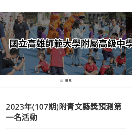
跳
轉
至
主
要
內
容
選單
2023年(107期)附青文藝獎預測第
一名活動