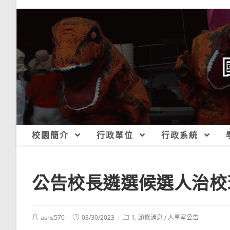
跳
轉
至
主
要
內
容
校園簡介
行政單位
行政系統
公告校長遴選候選人治校
Post
Post
Post
ashs570
03/30/2023
1. 頭條消息
/
人事室公告
author:
published:
category: