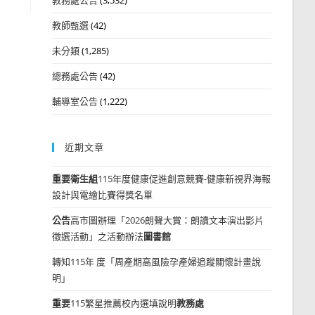
教師甄選
(42)
未分類
(1,285)
總務處公告
(42)
輔導室公告
(1,222)
近期文章
重要
衛生組
115年度健康促進創意競賽-健康新視界海報
設計與電繪比賽得獎名單
公告
高市圖辦理「2026朗聲大賞：朗讀文本演出影片
徵選活動」之活動辦法
圖書館
轉知115年 度「周產期高風險孕產婦追蹤關懷計畫說
明」
重要
115繁星推薦校內選填說明
教務處