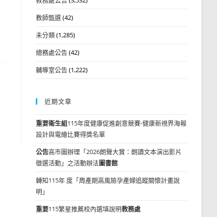
教師甄選
(42)
未分類
(1,285)
總務處公告
(42)
輔導室公告
(1,222)
近期文章
重要
衛生組
115年度健康促進創意競賽-健康新視界海報
設計與電繪比賽得獎名單
公告
高市圖辦理「2026朗聲大賞：朗讀文本演出影片
徵選活動」之活動辦法
圖書館
轉知115年 度「周產期高風險孕產婦追蹤關懷計畫說
明」
重要
115繁星推薦校內選填說明
教務處