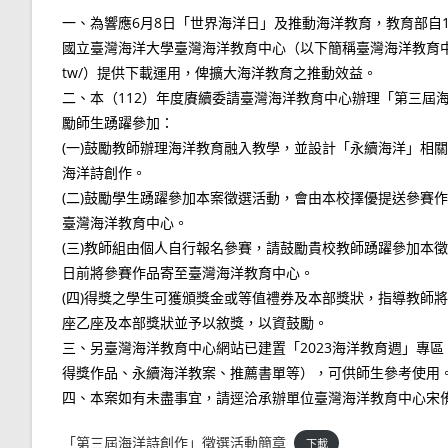
一、為響應6月8日「世界海洋日」及推動海洋教育，教育部自
國立臺灣海洋大學臺灣海洋教育中心（以下簡稱臺灣海洋教育中心）網站（h
tw/）提供下載運用，俾擴大海洋教育之推動效益。
二、本（112）年度賡續委請臺灣海洋教育中心辦理「第三屆
勵師生踴躍參加：
(一)鼓勵教師辦理海洋教育融入教學，並設計「永續海洋」相
海洋詩創作。
(二)鼓勵學生踴躍參加本案徵選活動，會由本校擇優提送參賽作
臺灣海洋教育中心。
(三)教師組由個人自行報名參賽，請鼓勵貴校教師踴躍參加本徵
日前將參賽作品寄至臺灣海洋教育中心。
(四)得獎之學生可獲頒獎金或等值禮券及本部獎狀，指導教師
座乙座及本部獎狀並予以敘獎，以資鼓勵。
三、另臺灣海洋教育中心網站已建置「2023海洋教育週」專
得獎作品、永續海洋教案、推薦書單等），可供師生參考使用
四、本案如有未盡事宜，請逕洽承辦單位臺灣海洋教育中心宋侑軒小姐，
「第三屆海洋詩創作」徵選活動簡章
下載