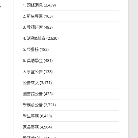
1. 頭條消息
(2,439)
於
2. 新生專區
(163)
3. 教師研習
(493)
4. 活動&競賽
(2,630)
5. 榮譽榜
(182)
6. 獎助學金
(481)
人事室公告
(138)
公告來文
(3,171)
圖書館公告
(433)
學務處公告
(2,721)
學生事務
(6,433)
家長事務
(4,564)
教務處公告
(3,532)