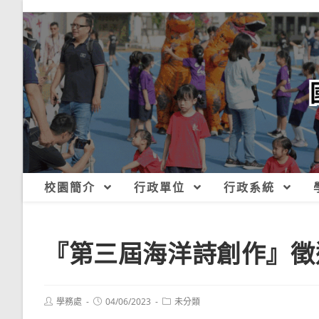
跳
轉
至
主
要
內
容
校園簡介
行政單位
行政系統
『第三屆海洋詩創作』徵
Post
Post
Post
學務處
04/06/2023
未分類
author:
published:
category: