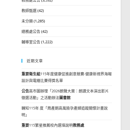
教師甄選
(42)
未分類
(1,285)
總務處公告
(42)
輔導室公告
(1,222)
近期文章
重要
衛生組
115年度健康促進創意競賽-健康新視界海報
設計與電繪比賽得獎名單
公告
高市圖辦理「2026朗聲大賞：朗讀文本演出影片
徵選活動」之活動辦法
圖書館
轉知115年 度「周產期高風險孕產婦追蹤關懷計畫說
明」
重要
115繁星推薦校內選填說明
教務處