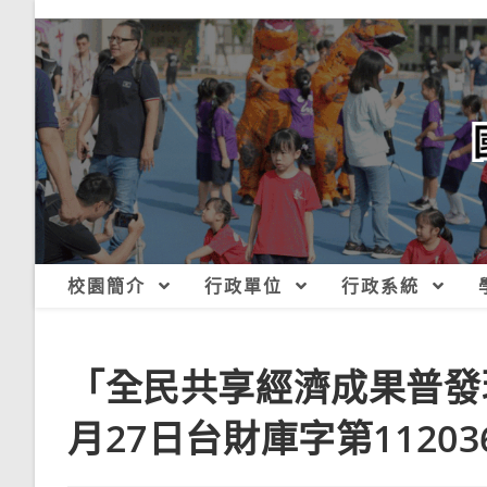
跳
轉
至
主
要
內
容
校園簡介
行政單位
行政系統
「全民共享經濟成果普發
月27日台財庫字第11203