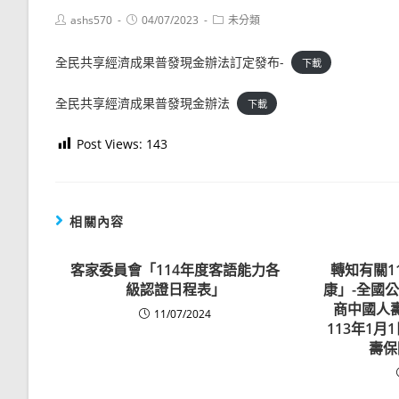
Post
Post
Post
ashs570
04/07/2023
未分類
author:
published:
category:
全民共享經濟成果普發現金辦法訂定發布-
下載
全民共享經濟成果普發現金辦法
下載
Post Views:
143
相關內容
客家委員會「114年度客語能力各
轉知有關1
級認證日程表」
康」-全國
商中國人
11/07/2024
113年1
壽保