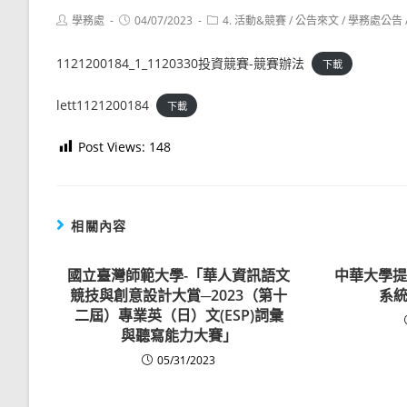
Post
Post
Post
學務處
04/07/2023
4. 活動&競賽
/
公告來文
/
學務處公告
author:
published:
category:
1121200184_1_1120330投資競賽-競賽辦法
下載
lett1121200184
下載
Post Views:
148
相關內容
國立臺灣師範大學-「華人資訊語文
中華大學提
競技與創意設計大賞─2023（第十
系統
二屆）專業英（日）文(ESP)詞彙
與聽寫能力大賽」
05/31/2023