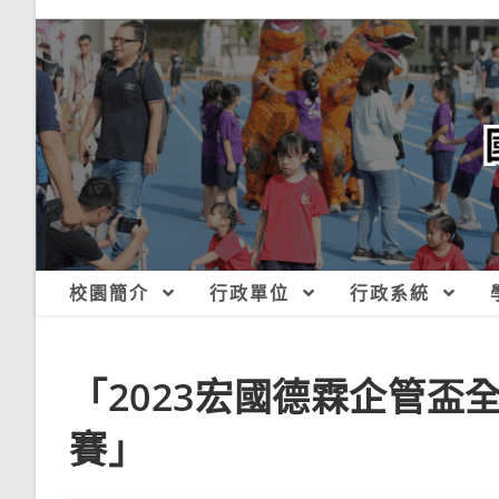
跳
轉
至
主
要
內
容
校園簡介
行政單位
行政系統
「2023宏國德霖企管
賽」