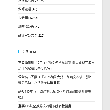
教師甄選
(42)
未分類
(1,285)
總務處公告
(42)
輔導室公告
(1,222)
近期文章
重要
衛生組
115年度健康促進創意競賽-健康新視界海報
設計與電繪比賽得獎名單
公告
高市圖辦理「2026朗聲大賞：朗讀文本演出影片
徵選活動」之活動辦法
圖書館
轉知115年 度「周產期高風險孕產婦追蹤關懷計畫說
明」
重要
115繁星推薦校內選填說明
教務處