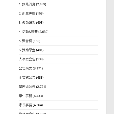
1. 頭條消息
(2,439)
2. 新生專區
(163)
3. 教師研習
(493)
4. 活動&競賽
(2,630)
5. 榮譽榜
(182)
6. 獎助學金
(481)
人事室公告
(138)
公告來文
(3,171)
圖書館公告
(433)
學務處公告
(2,721)
第
學生事務
(6,433)
家長事務
(4,564)
教務處公告
(3,532)