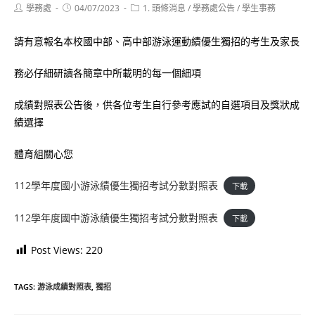
Post
Post
Post
學務處
04/07/2023
1. 頭條消息
/
學務處公告
/
學生事務
author:
published:
category:
請有意報名本校國中部、高中部游泳運動績優生獨招的考生及家長
務必仔細研讀各簡章中所載明的每一個細項
成績對照表公告後，供各位考生自行參考應試的自選項目及獎狀成
績選擇
體育組關心您
112學年度國小游泳績優生獨招考試分數對照表
下載
112學年度國中游泳績優生獨招考試分數對照表
下載
Post Views:
220
TAGS:
游泳成績對照表
,
獨招