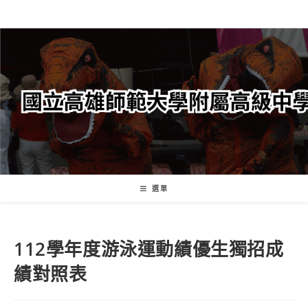
跳
轉
至
主
要
內
容
選單
112學年度游泳運動績優生獨招成
績對照表