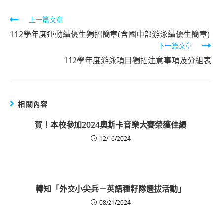
Read
上一篇文章
more
112學年度運動績優生獨招簡章(含國中部游泳績優生簡章)
下一篇文章
articles
112學年度游泳項目獨招注意事項及分組表
相關內容
賀！本校參加2024奧斯卡音樂大賽榮獲佳績
12/16/2024
轉知「外交小尖兵－英語種籽隊選拔活動」
08/21/2024