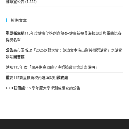
輔導室公告
(1,222)
近期文章
重要
衛生組
115年度健康促進創意競賽-健康新視界海報設計與電繪比賽
得獎名單
公告
高市圖辦理「2026朗聲大賞：朗讀文本演出影片徵選活動」之活動
辦法
圖書館
轉知115年 度「周產期高風險孕產婦追蹤關懷計畫說明」
重要
115繁星推薦校內選填說明
教務處
HOT
註冊組
115 學年度大學學測成績查詢公告