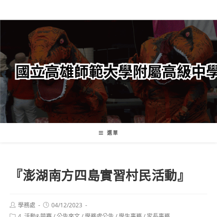
跳
轉
至
主
要
內
容
選單
『澎湖南方四島實習村民活動』
Post
Post
學務處
04/12/2023
author:
published:
Post
4. 活動&競賽
/
公告來文
/
學務處公告
/
學生事務
/
家長事務