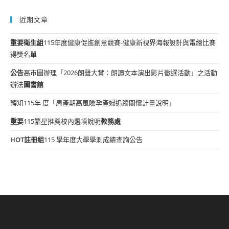
近期文章
重要
衛生組
115年度健康促進創意競賽-健康新視界海報設計與電繪比賽
得獎名單
公告
高市圖辦理「2026朗聲大賞：朗讀文本演出影片徵選活動」之活動
辦法
圖書館
轉知115年 度「周產期高風險孕產婦追蹤關懷計畫說明」
重要
115繁星推薦校內選填說明
教務處
HOT
註冊組
115 學年度大學學測成績查詢公告