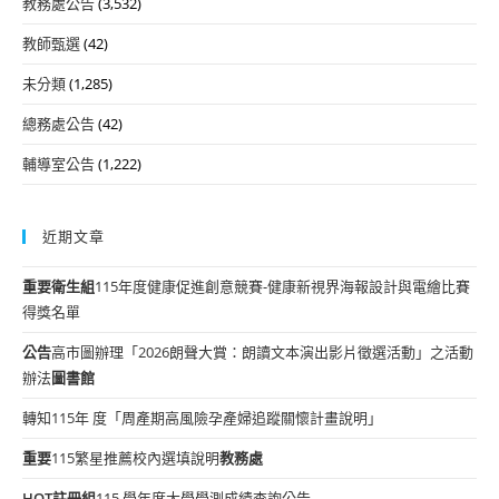
教務處公告
(3,532)
教師甄選
(42)
未分類
(1,285)
總務處公告
(42)
輔導室公告
(1,222)
近期文章
重要
衛生組
115年度健康促進創意競賽-健康新視界海報設計與電繪比賽
得獎名單
公告
高市圖辦理「2026朗聲大賞：朗讀文本演出影片徵選活動」之活動
辦法
圖書館
轉知115年 度「周產期高風險孕產婦追蹤關懷計畫說明」
重要
115繁星推薦校內選填說明
教務處
HOT
註冊組
115 學年度大學學測成績查詢公告