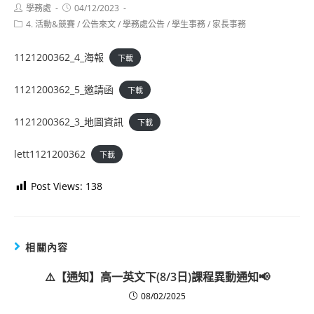
Post
Post
學務處
04/12/2023
author:
published:
Post
4. 活動&競賽
/
公告來文
/
學務處公告
/
學生事務
/
家長事務
category:
1121200362_4_海報
下載
1121200362_5_邀請函
下載
1121200362_3_地圖資訊
下載
lett1121200362
下載
Post Views:
138
相關內容
⚠️【通知】高一英文下(8/3日)課程異動通知📢
08/02/2025