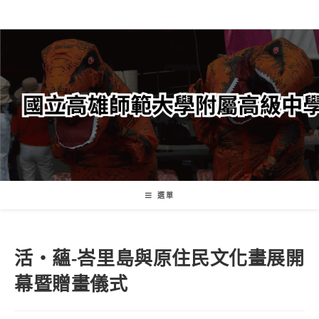
跳
轉
至
主
要
內
容
選單
活‧蘊-峇里島與原住民文化畫展開
幕暨贈畫儀式