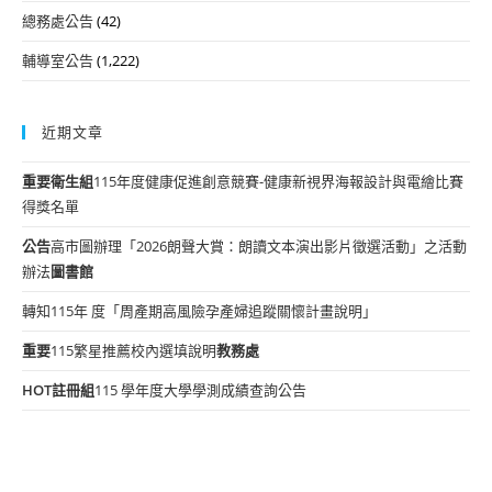
總務處公告
(42)
輔導室公告
(1,222)
近期文章
重要
衛生組
115年度健康促進創意競賽-健康新視界海報設計與電繪比賽
得獎名單
公告
高市圖辦理「2026朗聲大賞：朗讀文本演出影片徵選活動」之活動
辦法
圖書館
轉知115年 度「周產期高風險孕產婦追蹤關懷計畫說明」
重要
115繁星推薦校內選填說明
教務處
HOT
註冊組
115 學年度大學學測成績查詢公告