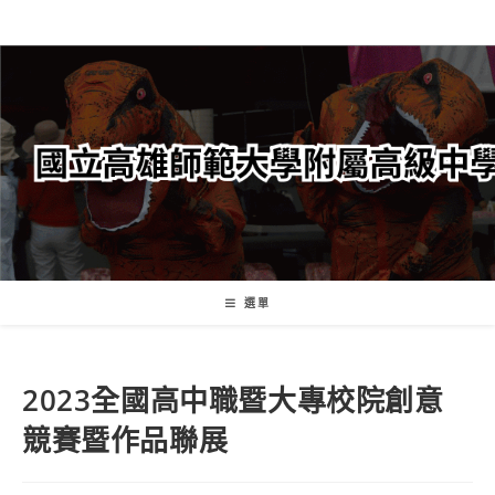
跳
轉
至
主
要
內
容
選單
2023全國高中職暨大專校院創意
競賽暨作品聯展