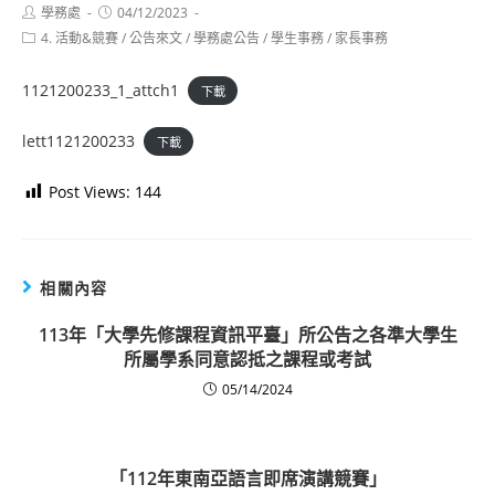
Post
Post
學務處
04/12/2023
author:
published:
Post
4. 活動&競賽
/
公告來文
/
學務處公告
/
學生事務
/
家長事務
category:
1121200233_1_attch1
下載
lett1121200233
下載
Post Views:
144
相關內容
113年「大學先修課程資訊平臺」所公告之各準大學生
所屬學系同意認抵之課程或考試
05/14/2024
「112年東南亞語言即席演講競賽」