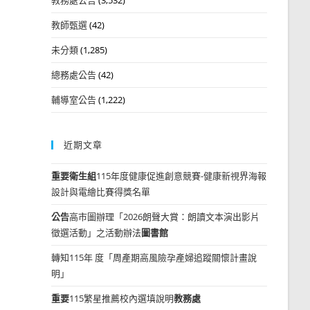
教師甄選
(42)
未分類
(1,285)
總務處公告
(42)
輔導室公告
(1,222)
近期文章
重要
衛生組
115年度健康促進創意競賽-健康新視界海報
設計與電繪比賽得獎名單
公告
高市圖辦理「2026朗聲大賞：朗讀文本演出影片
徵選活動」之活動辦法
圖書館
轉知115年 度「周產期高風險孕產婦追蹤關懷計畫說
明」
重要
115繁星推薦校內選填說明
教務處