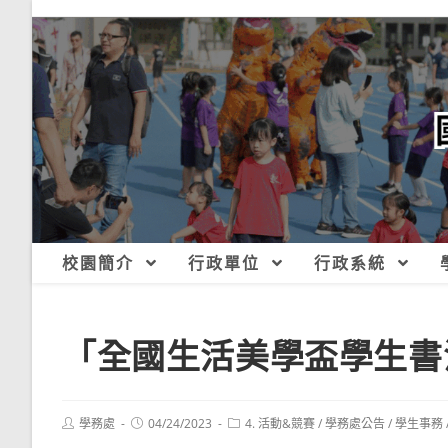
跳
轉
至
主
要
內
容
校園簡介
行政單位
行政系統
「全國生活美學盃學生書
Post
Post
Post
學務處
04/24/2023
4. 活動&競賽
/
學務處公告
/
學生事務
author:
published:
category: