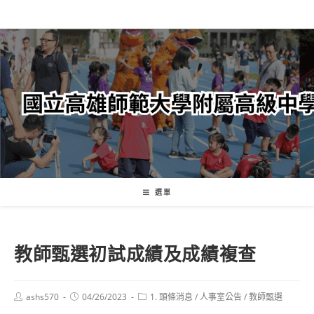
跳
轉
至
主
要
內
容
選單
教師甄選初試成績及成績複查
Post
Post
Post
ashs570
04/26/2023
1. 頭條消息
/
人事室公告
/
教師甄選
author:
published:
category: