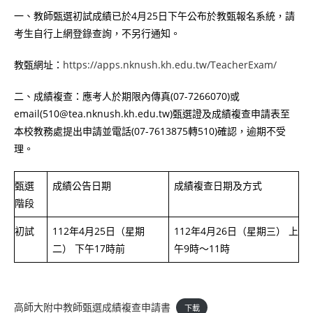
一、教師甄選初試成績已於4月25日下午公布於教甄報名系統，請
考生自行上網登錄查詢，不另行通知。
教甄網址：
https://apps.nknush.kh.edu.tw/TeacherExam/
二、成績複查：應考人於期限內傳真(07-7266070)或
email(510@tea.nknush.kh.edu.tw)甄選證及成績複查申請表至
本校教務處提出申請並電話(07-7613875轉510)確認，逾期不受
理。
甄選
成績公告日期
成績複查日期及方式
階段
初試
112年4月25日（星期
112年4月26日（星期三） 上
二） 下午17時前
午9時～11時
高師大附中教師甄選成績複查申請書
下載