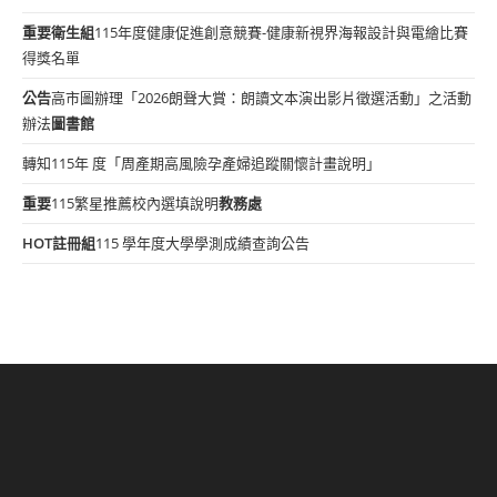
重要
衛生組
115年度健康促進創意競賽-健康新視界海報設計與電繪比賽
得獎名單
公告
高市圖辦理「2026朗聲大賞：朗讀文本演出影片徵選活動」之活動
辦法
圖書館
轉知115年 度「周產期高風險孕產婦追蹤關懷計畫說明」
重要
115繁星推薦校內選填說明
教務處
HOT
註冊組
115 學年度大學學測成績查詢公告