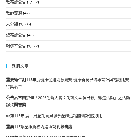
教務處公告
(3,532)
教師甄選
(42)
未分類
(1,285)
總務處公告
(42)
輔導室公告
(1,222)
近期文章
重要
衛生組
115年度健康促進創意競賽-健康新視界海報設計與電繪比賽
得獎名單
公告
高市圖辦理「2026朗聲大賞：朗讀文本演出影片徵選活動」之活動
辦法
圖書館
轉知115年 度「周產期高風險孕產婦追蹤關懷計畫說明」
重要
115繁星推薦校內選填說明
教務處