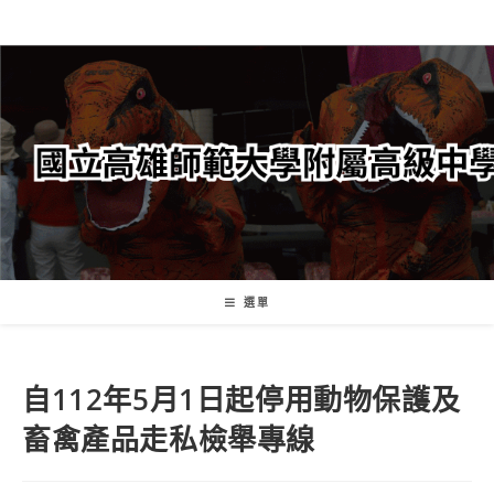
跳
轉
至
主
要
內
容
選單
自112年5月1日起停用動物保護及
畜禽產品走私檢舉專線