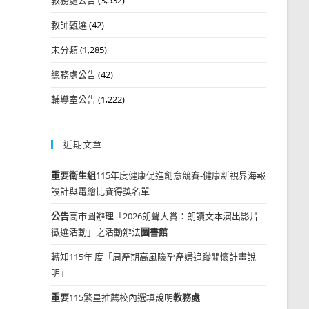
教師甄選
(42)
未分類
(1,285)
總務處公告
(42)
輔導室公告
(1,222)
近期文章
重要
衛生組
115年度健康促進創意競賽-健康新視界海報
設計與電繪比賽得獎名單
公告
高市圖辦理「2026朗聲大賞：朗讀文本演出影片
徵選活動」之活動辦法
圖書館
轉知115年 度「周產期高風險孕產婦追蹤關懷計畫說
明」
重要
115繁星推薦校內選填說明
教務處