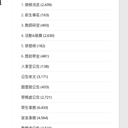
續
1. 頭條消息
(2,439)
2. 新生專區
(163)
3. 教師研習
(493)
4. 活動&競賽
(2,630)
5. 榮譽榜
(182)
6. 獎助學金
(481)
人事室公告
(138)
公告來文
(3,171)
圖書館公告
(433)
學務處公告
(2,721)
學生事務
(6,433)
家長事務
(4,564)
教務處公告
(3,532)