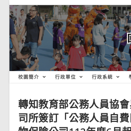
跳
轉
至
主
要
內
容
校園簡介
行政單位
行政系統
轉知教育部公務人員協會
司所簽訂「公務人員自費