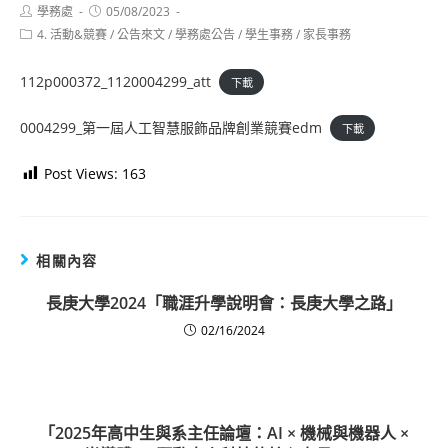
Post
Post
學務處
05/08/2023
author:
published:
Post
4. 活動&競賽
/
公告來文
/
學務處公告
/
學生事務
/
家長事務
category:
112p000372_1120004299_att
下載
0004299_第一屆人工智慧服飾品牌創業競賽edm
下載
Post Views:
163
相關內容
長庚大學2024「職涯升學說明會：長庚大學之路」
02/16/2024
「2025年高中生與系主任論壇：AI × 機械與機器人 ×