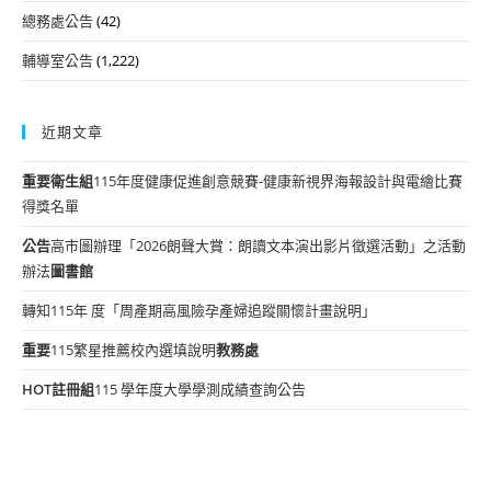
總務處公告
(42)
輔導室公告
(1,222)
近期文章
重要
衛生組
115年度健康促進創意競賽-健康新視界海報設計與電繪比賽
得獎名單
公告
高市圖辦理「2026朗聲大賞：朗讀文本演出影片徵選活動」之活動
辦法
圖書館
轉知115年 度「周產期高風險孕產婦追蹤關懷計畫說明」
重要
115繁星推薦校內選填說明
教務處
HOT
註冊組
115 學年度大學學測成績查詢公告