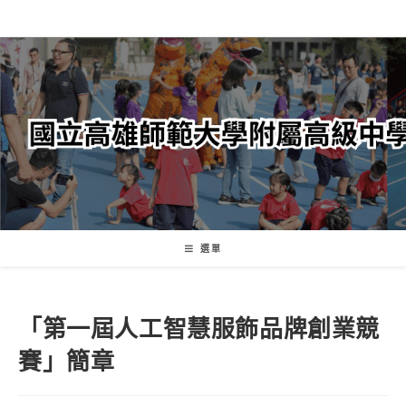
跳
轉
至
主
要
內
容
選單
「第一屆人工智慧服飾品牌創業競
賽」簡章